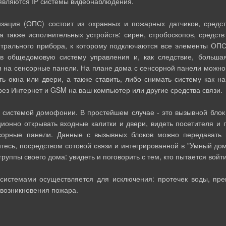
являются IP системы видеонаблюдения.
я (ОПС) состоит из охранных и пожарных датчиков, средств 
 а также исполнительных устройств: сирен, стробоскопов, средст
ентрального прибора, к которому подключаются все элементы О
 в общедомовую систему управления и, как следствие, больша
 на сенсорные панели. На плане дома с сенсорной панели можно 
ть окна или двери, а также ставить, либо снимать систему как на
рез Интернет и GSM на ваш компьютер или другие средства связи.
стемой домофонии. В простейшем случае - это вызывной блок н
ионно открывать входные калитки и двери, видеть посетителя и 
сорные панели. Данные с вызывных блоков можно передавать
дитесь, посредством сотовой связи и интегрированной в "Умный до
руппы своего дома: увидеть и поговорить с тем, кто пытается войт
емами осуществляется для исключения: протечек воды, прев
, возникновения пожара.