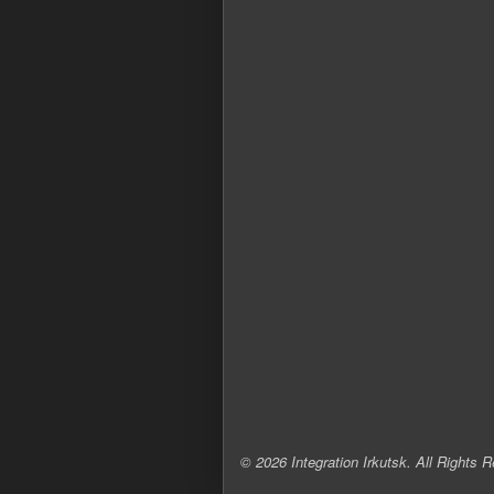
Компания "Интеграци
я"
г.Иркутск, ул.Ширямова 38 офи
т. +7 (3952) 649-845
email:
info@integration-irkutsk.r
© 2026 Integration Irkutsk. All Rights 